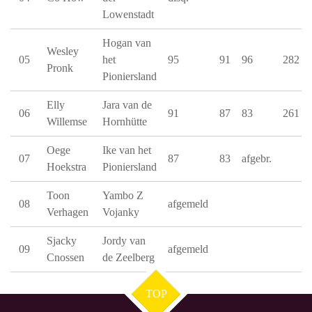
Lowenstadt
Hogan van
Wesley
05
het
95
91
96
282
Pronk
Pioniersland
Elly
Jara van de
06
91
87
83
261
Willemse
Hornhütte
Oege
Ike van het
07
87
83
afgebr.
Hoekstra
Pioniersland
Toon
Yambo Z
08
afgemeld
Verhagen
Vojanky
Sjacky
Jordy van
09
afgemeld
Cnossen
de Zeelberg
TOP