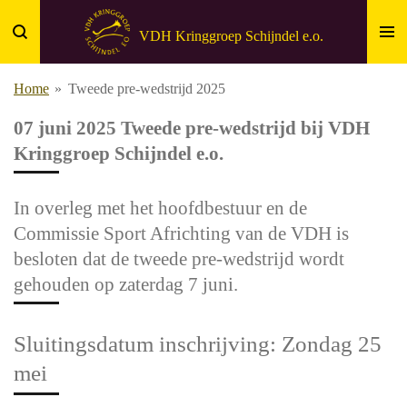
Ga
VDH
Kringgroep
Schijndel e.o.
direct
naar
Home
»
Tweede pre-wedstrijd 2025
de
hoofdinhoud
07 juni 2025 Tweede pre-wedstrijd bij VDH
Kringgroep Schijndel e.o.
In overleg met het hoofdbestuur en de
Commissie Sport Africhting van de VDH is
besloten dat de tweede pre-wedstrijd wordt
gehouden op zaterdag 7 juni.
Sluitingsdatum inschrijving: Zondag 25
mei