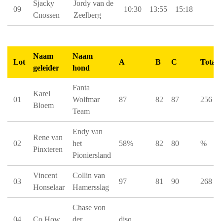
Sjacky
Jordy van de
09
10:30
13:55
15:18
Cnossen
Zeelberg
Naam
Naam
Lot
A
B
C
Totaa
geleider
hond
Fanta
Karel
01
Wolfmar
87
82
87
256
Bloem
Team
Endy van
Rene van
02
het
58%
82
80
%
Pinxteren
Pioniersland
Vincent
Collin van
03
97
81
90
268
Honselaar
Hamersslag
Chase von
04
Co How
der
disq.