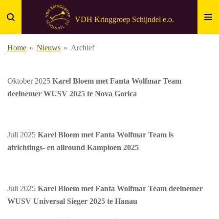
Ga
VDH
Kringgroep
Schijndel e.o.
direct
naar
Home
»
Nieuws
»
Archief
de
hoofdinhoud
Oktober 2025
Karel Bloem met Fanta Wolfmar Team
deelnemer WUSV 2025 te Nova Gorica
Juli 2025
Karel Bloem met Fanta Wolfmar Team is
africhtings- en allround Kampioen 2025
Juli 2025
Karel Bloem met Fanta Wolfmar Team deelnemer
WUSV Universal Sieger 2025 te Hanau