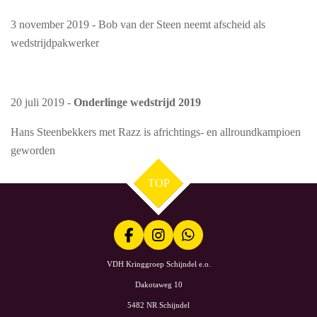
3 november 2019 - Bob van der Steen neemt afscheid als
wedstrijdpakwerker
20 juli 2019 -
Onderlinge wedstrijd 2019
Hans Steenbekkers met Razz is africhtings- en allroundkampioen
geworden
TOP
F
I
W
a
n
h
VDH Kringgroep Schijndel e.o.
c
s
a
e
t
t
Dakotaweg 10
b
a
s
5482 NR Schijndel
o
g
A